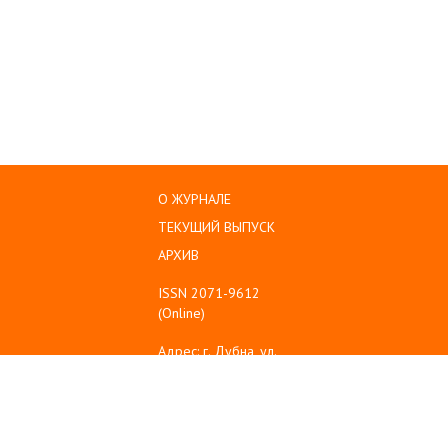
О ЖУРНАЛЕ
ТЕКУЩИЙ ВЫПУСК
АРХИВ
ISSN 2071-9612
(Online)
Адрес: г. Дубна, ул.
Университетская,
д.19, ауд. 1-312
Тел: (496) 216-60-10
Emil: sanse@uni-