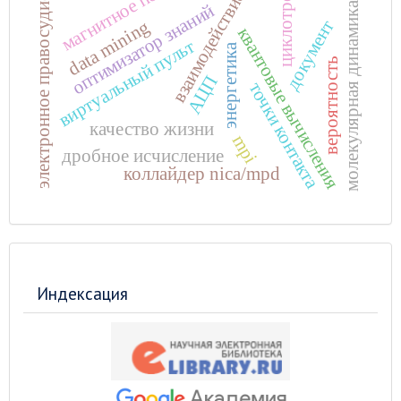
магнитное поле
циклотрон
взаимодействие
электронное правосудие
молекулярная динамика
оптимизатор знаний
data mining
документ
квантовые вычисления
виртуальный пульт
энергетика
вероятность
АЦП
точки контакта
качество жизни
mpi
дробное исчисление
коллайдер nica/mpd
Индексация