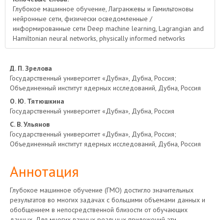
Глубокое машинное обучение, Лагранжевы и Гамильтоновы
нейронные сети, физически осведомленные /
информированные сети Deep machine learning, Lagrangian and
Hamiltonian neural networks, physically informed networks
Основное
Д. П. Зрелова
Государственный университет «Дубна», Дубна, Россия;
содержимое
Объединенный институт ядерных исследований, Дубна, Россия
О. Ю. Тятюшкина
статьи
Государственный университет «Дубна», Дубна, Россия
С. В. Ульянов
Государственный университет «Дубна», Дубна, Россия;
Объединенный институт ядерных исследований, Дубна, Россия
Аннотация
Глубокое машинное обучение (ГМО) достигло значительных
результатов во многих задачах с большими объемами данных и
обобщением в непосредственной близости от обучающих
данных. Для многих важных реальных приложений эти