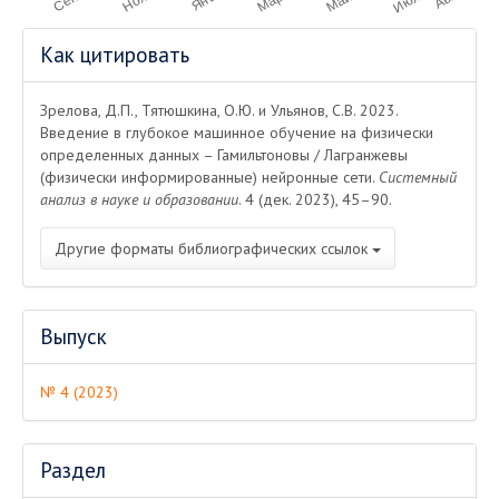
Информация
Как цитировать
о статье
Зрелова, Д.П., Тятюшкина, О.Ю. и Ульянов, С.В. 2023.
Введение в глубокое машинное обучение на физически
определенных данных – Гамильтоновы / Лагранжевы
(физически информированные) нейронные сети.
Системный
анализ в науке и образовании
. 4 (дек. 2023), 45–90.
Другие форматы библиографических ссылок
Выпуск
№ 4 (2023)
Раздел