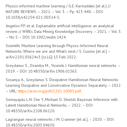
Physics-informed machine learning / G.E. Karniadakis [et al.] //
NATURE REVIEWS. – 2021. – Vol. 3. – Pp. 423-440. – DOI:
10.1038/s42254-021-00314-5.
Angelov P.P. et al. Explainable artificial intelligence: an analytical
review // WIREs Data Mining Knowledge Discovery. – 2021. – Vol. 3.
– No 5. – DOI: 10.1002/widm.1424.
Scientiﬁc Machine Learning through Physics-Informed Neural
Networks: Where we are and What’s next / S. Cuomo [et al.] –
arXiv:2201.05624v3 [cs.LG] 13 Feb 2022.
Greydanus S., Dzamba M., Yosinski J. Hamiltonian neural networks. –
2019. – DOI: 10.48550/arXiv.1906.01563.
Sosanya A., Greydanus S. Dissipative Hamiltonian Neural Networks:
Learning Dissipative and Conservative Dynamics Separately. – 2022.
– URL:
https://arxiv.org/pdf/2201.10085.pdf
.
Somayajulu L.N. Che Y.,Michael D. Shields Bayesian Inference with
Latent Hamiltonian Neural Networks. – 2022. – DOI:
10.48550/arXiv.2208.06120.
Lagrangian neural networks / M. Cranmer [et al.]. – 2020. – DOI:
10.48550/arXiv.2003.04630.