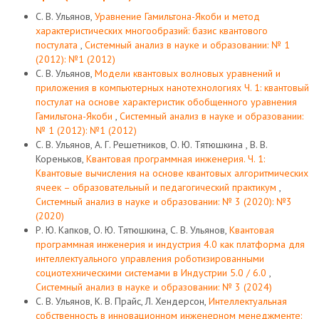
С. В. Ульянов,
Уравнение Гамильтона-Якоби и метод
характеристических многообразий: базис квантового
постулата
,
Системный анализ в науке и образовании: № 1
(2012): №1 (2012)
С. В. Ульянов,
Модели квантовых волновых уравнений и
приложения в компьютерных нанотехнологиях Ч. 1: квантовый
постулат на основе характеристик обобщенного уравнения
Гамильтона-Якоби
,
Системный анализ в науке и образовании:
№ 1 (2012): №1 (2012)
С. В. Ульянов, А. Г. Решетников, О. Ю. Тятюшкина , В. В.
Кореньков,
Квантовая программная инженерия. Ч. 1:
Квантовые вычисления на основе квантовых алгоритмических
ячеек – образовательный и педагогический практикум
,
Системный анализ в науке и образовании: № 3 (2020): №3
(2020)
Р. Ю. Капков, О. Ю. Тятюшкина, С. В. Ульянов,
Квантовая
программная инженерия и индустрия 4.0 как платформа для
интеллектуального управления роботизированными
социотехническими системами в Индустрии 5.0 / 6.0
,
Системный анализ в науке и образовании: № 3 (2024)
С. В. Ульянов, К. В. Прайс, Л. Хендерсон,
Интеллектуальная
собственность в инновационном инженерном менеджменте: