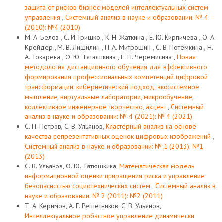
защита от рисков бизнес моделей интеллектуальных систем
управления
,
Системный анализ в науке и образовании: № 4
(2010): №4 (2010)
М. А. Белов , С. И. Гришко , К. Н. Жаткина , Е. Ю. Кирпичева , О. А.
Крейдер , М. В. Лишилин , П. А. Митрошин , С. В. Потёмкина , Н.
А. Токарева , О. Ю. Тятюшкина , Е. Н. Черемисина ,
Новая
методология дистанционного обучения для эффективного
формирования профессиональных компетенций цифровой
трансформации: кибернетический подход, экосистемное
мышление, виртуальные лаборатории, микрообучение,
коллективное инженерное творчество, акцент
,
Системный
анализ в науке и образовании: № 4 (2021): № 4 (2021)
С. П. Петров, С. В. Ульянов,
Кластерный анализ на основе
качества репрезентативных оценок цифровых изображений
,
Системный анализ в науке и образовании: № 1 (2013): №1
(2013)
С. В. Ульянов, О. Ю. Тятюшкина,
Математическая модель
информационной оценки приращения риска и управление
безопасностью социотехнических систем
,
Системный анализ в
науке и образовании: № 2 (2011): №2 (2011)
Т. А. Керимов, А. Г. Решетников, С. В. Ульянов,
Интеллектуальное робастное управление динамически