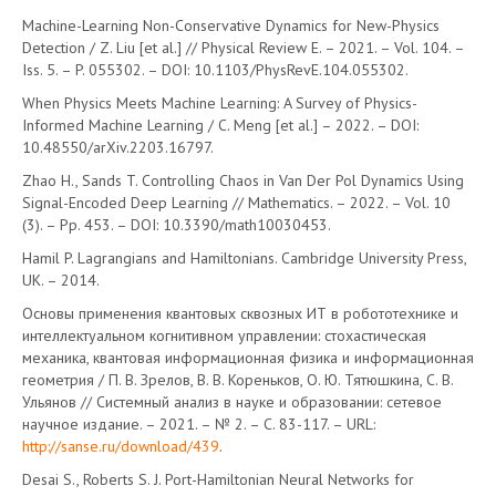
Machine-Learning Non-Conservative Dynamics for New-Physics
Detection / Z. Liu [et al.] // Physical Review E. – 2021. – Vol. 104. –
Iss. 5. – P. 055302. – DOI: 10.1103/PhysRevE.104.055302.
When Physics Meets Machine Learning: A Survey of Physics-
Informed Machine Learning / C. Meng [et al.] – 2022. – DOI:
10.48550/arXiv.2203.16797.
Zhao H., Sands T. Controlling Chaos in Van Der Pol Dynamics Using
Signal-Encoded Deep Learning // Mathematics. – 2022. – Vol. 10
(3). – Pp. 453. – DOI: 10.3390/math10030453.
Hamil P. Lagrangians and Hamiltonians. Cambridge University Press,
UK. – 2014.
Основы применения квантовых сквозных ИТ в робототехнике и
интеллектуальном когнитивном управлении: стохастическая
механика, квантовая информационная физика и информационная
геометрия / П. В. Зрелов, В. В. Кореньков, О. Ю. Тятюшкина, С. В.
Ульянов // Системный анализ в науке и образовании: сетевое
научное издание. – 2021. – № 2. – C. 83-117. – URL:
http://sanse.ru/download/439
.
Desai S., Roberts S. J. Port-Hamiltonian Neural Networks for