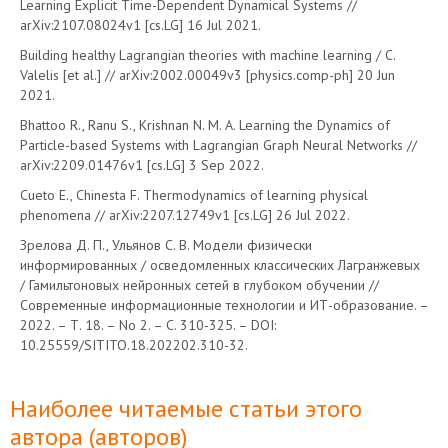
Learning Explicit Time-Dependent Dynamical Systems //
arXiv:2107.08024v1 [cs.LG] 16 Jul 2021.
Building healthy Lagrangian theories with machine learning / С.
Valelis [et al.] // arXiv:2002.00049v3 [physics.comp-ph] 20 Jun
2021.
Bhattoo R., Ranu S., Krishnan N. M. A. Learning the Dynamics of
Particle-based Systems with Lagrangian Graph Neural Networks //
arXiv:2209.01476v1 [cs.LG] 3 Sep 2022.
Cueto E., Chinesta F. Thermodynamics of learning physical
phenomena // arXiv:2207.12749v1 [cs.LG] 26 Jul 2022.
Зрелова Д. П., Ульянов С. В. Модели физически
информированных / осведомленных классических Лагранжевых
/ Гамильтоновых нейронных сетей в глубоком обучении //
Современные информационные технологии и ИТ-образование. –
2022. – Т. 18. – No 2. – С. 310-325. – DOI:
10.25559/SITITO.18.202202.310-32.
Наиболее читаемые статьи этого
автора (авторов)