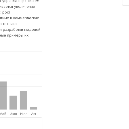
их управляющих систем
ивается увеличение
, рост
ытных и коммерческих
о технико
м разработки моделей
тные примеры их