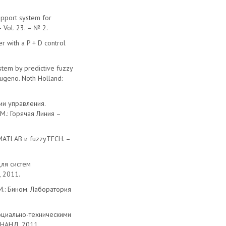
upport system for
– Vol. 23. – № 2.
er with a P + D control
stem by predictive fuzzy
 Sugeno. Noth Holland:
гии управления.
М.: Горячая Линия –
MATLAB и fuzzyTECH. –
для систем
, 2011.
М.: Бином. Лаборатория
 социально-техническими
ЕНАНД, 2011.