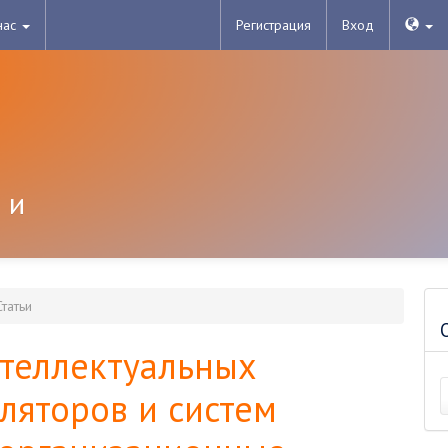
нас
Регистрация
Вход
 и
татьи
теллектуальных
яторов и систем