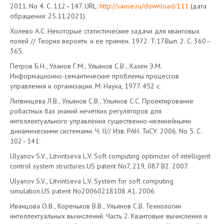
2011. No 4. С. 112–147. URL:
http://sanse.ru/download/111
(дата
обращения: 25.11.2021).
Холево А.С. Некоторые статистические задачи для квантовых
полей // Теория вероятн. и ее примен. 1972. Т.17.Вып. 2. С. 360–
365.
Петров Б.Н., Уланов Г.М., Ульянов С.В., Хазен Э.М.
Информационно-семантические проблемы процессов
управления и организации. M: Наука, 1977. 452 с.
Литвинцева Л.В., Ульянов С.В., Ульянов С.С. Проектирование
робастных баз знаний нечетких регуляторов для
интеллектуального управления существенно-нелинейными
динамическими системами. Ч. II// Изв. РАН. ТиСУ. 2006. No 5. С.
102–141.
Ulyanov S.V., Litvintseva L.V. Soft computing optimizer of intelligent
control system structures.US patent No7, 219, 087 B2. 2007.
Ulyanov S.V., Litvintseva L.V. System for soft computing
simulation.US patent No20060218108 A1. 2006.
Иванцова О.В., Кореньков В.В., Ульянов С.В. Технологии
интеллектуальных вычислений. Часть 2. Квантовые вычисления и