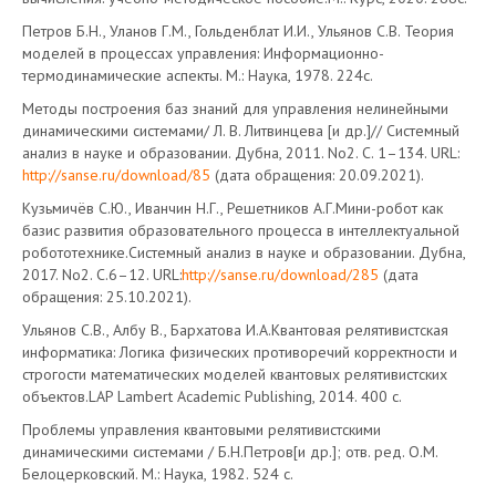
Петров Б.Н., Уланов Г.М., Гольденблат И.И., Ульянов С.В. Теория
моделей в процессах управления: Информационно-
термодинамические аспекты. М.: Наука, 1978. 224с.
Методы построения баз знаний для управления нелинейными
динамическими системами/ Л. В. Литвинцева [и др.]// Системный
анализ в науке и образовании. Дубна, 2011. No2. C. 1–134. URL:
http://sanse.ru/download/85
(дата обращения: 20.09.2021).
Кузьмичёв С.Ю., Иванчин Н.Г., Решетников А.Г.Мини-робот как
базис развития образовательного процесса в интеллектуальной
робототехнике.Системный анализ в науке и образовании. Дубна,
2017. No2. C.6–12. URL:
http://sanse.ru/download/285
(дата
обращения: 25.10.2021).
Ульянов С.В., Албу В., Бархатова И.А.Квантовая релятивистская
информатика: Логика физических противоречий корректности и
строгости математических моделей квантовых релятивистских
объектов.LAP Lambert Academic Publishing, 2014. 400 с.
Проблемы управления квантовыми релятивистскими
динамическими системами / Б.Н.Петров[и др.]; отв. ред. О.М.
Белоцерковский. М.: Наука, 1982. 524 c.