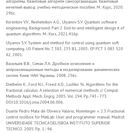
алгоритмы. Квантовый алгоритм самоорганизации. Квантовый
нечеткий вывод: учебно-методическое пособие. М.: Курс, 2020.
296с.
Korenkov V.V., Reshetnikov A.G., Ulyanov S.V. Quantum software
engineering. Background. Part 2. End-to-end intelligent design it of
quantum algorithms. M.: Kurs, 2021.416p.
Ulyanov S.V. System and method for control using quantum soft
computing. US Patent No 7, 383, 235 B1, 2003; EP PCT 1 083 520
A2, 2001.
Васильев В.В., Симак Л.А. Дробное исчисление и
аппроксимационные методы в моделировании динамических
систем. Киев: НАН Украины. 2008. 256с.
Diethelm K., Ford N.J., Freed A.D., Luchko Yu. Algorithms for the
fractional calculus: A selection of numerical methods // Comput.
Methods Appl. Mech. Engrg. 2005. Vol. 194. Pp.743–773.
DOI:10.1016/j.cma.2004.06.006.
Duarte Pedro Mata de Oliveira Valerio, Noninteger v. 2.3 Fractional
control toolbox for MatLab: User and programmer manual. Madrid:
UNIVERSIDADE TECNICA DELISBOA INSTITUTO SUPERIOR
TECNICO. 2005. Pp. 1–96.