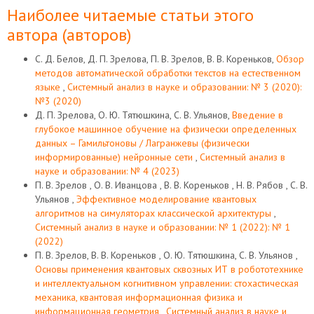
Наиболее читаемые статьи этого
автора (авторов)
С. Д. Белов, Д. П. Зрелова, П. В. Зрелов, В. В. Кореньков,
Обзор
методов автоматической обработки текстов на естественном
языке
,
Системный анализ в науке и образовании: № 3 (2020):
№3 (2020)
Д. П. Зрелова, О. Ю. Тятюшкина, С. В. Ульянов,
Введение в
глубокое машинное обучение на физически определенных
данных – Гамильтоновы / Лагранжевы (физически
информированные) нейронные сети
,
Системный анализ в
науке и образовании: № 4 (2023)
П. В. Зрелов , О. В. Иванцова , В. В. Кореньков , Н. В. Рябов , С. В.
Ульянов ,
Эффективное моделирование квантовых
алгоритмов на симуляторах классической архитектуры
,
Системный анализ в науке и образовании: № 1 (2022): № 1
(2022)
П. В. Зрелов, В. В. Кореньков , О. Ю. Тятюшкина, С. В. Ульянов ,
Основы применения квантовых сквозных ИТ в робототехнике
и интеллектуальном когнитивном управлении: стохастическая
механика, квантовая информационная физика и
информационная геометрия
,
Системный анализ в науке и