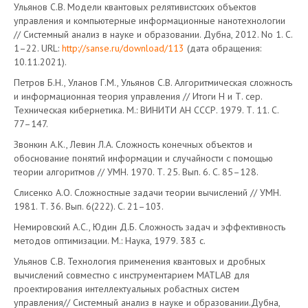
Ульянов С.В. Модели квантовых релятивистских объектов
управления и компьютерные информационные нанотехнологии
// Системный анализ в науке и образовании. Дубна, 2012. No 1. С.
1–22. URL:
http://sanse.ru/download/113
(дата обращения:
10.11.2021).
Петров Б.Н., Уланов Г.М., Ульянов С.В. Алгоритмическая сложность
и информационная теория управления // Итоги Н и Т. сер.
Техническая кибернетика. М.: ВИНИТИ АН СССР. 1979. Т. 11. С.
77–147.
Звонкин А.К., Левин Л.А. Сложность конечных объектов и
обоснование понятий информации и случайности с помощью
теории алгоритмов // УМН. 1970. Т. 25. Вып. 6. С. 85–128.
Слисенко А.О. Сложностные задачи теории вычислений // УМН.
1981. Т. 36. Вып. 6(222). С. 21–103.
Немировский А.С., Юдин Д.Б. Сложность задач и эффективность
методов оптимизации. М.: Наука, 1979. 383 с.
Ульянов С.В. Технология применения квантовых и дробных
вычислений совместно с инструментарием MATLAB для
проектирования интеллектуальных робастных систем
управления// Системный анализ в науке и образовании.Дубна,