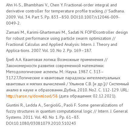
Ahn H.-S., Bhambhani V., Chen Y. Fractional-order integral and
derivative controller for temperature profile tracking // Sadhana.
2009. Vol. 34. Part 5. Pp. 833–850. DOI:10.1007/s12046-009-
0049-2.
Zamani M., Karimi-Ghartemani M., Sadati N. FOPIDcontroller design
for robust performance using particle swarm optimization //
Fractional Calculus and Applied Analysis: Intern. J. Theory and
Applica-tions. 2007. Vol. 10. No 2. Pp. 169–187.
Гриб А.А. Квантовая логика: Возможные применения //
Закономерности развития современной математики:
Методологические аспекты. М.: Наука. 1987. С. 313–
317.27.Логические и квантовые парадоксы интеллектуальных
квантовых и мягких вычислений / Ульянов С.В. [и др.]// Системный
анализ в науке и образовании.Дубна, 2010. No2. С. 112-129. URL:
http://sanse.ru/download/58
(дата обращения: 02.12.2021).
Giuntini R., Ledda A., SergioliG., Paoli F. Some generalizations of
fuzzy structures in quantum computational logic // Intern. J. General
Systems. 2011. Vol. 40. No 1. Pp. 61–83.
DOI:10.1080/03081079.2010.510243