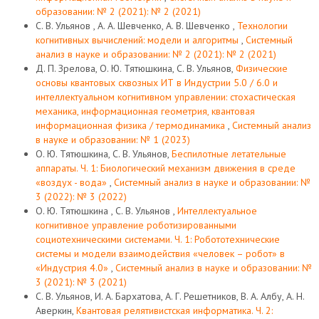
образовании: № 2 (2021): № 2 (2021)
С. В. Ульянов , А. А. Шевченко, А. В. Шевченко ,
Технологии
когнитивных вычислений: модели и алгоритмы
,
Системный
анализ в науке и образовании: № 2 (2021): № 2 (2021)
Д. П. Зрелова, О. Ю. Тятюшкина, С. В. Ульянов,
Физические
основы квантовых сквозных ИТ в Индустрии 5.0 / 6.0 и
интеллектуальном когнитивном управлении: стохастическая
механика, информационная геометрия, квантовая
информационная физика / термодинамика
,
Системный анализ
в науке и образовании: № 1 (2023)
О. Ю. Тятюшкина, С. В. Ульянов,
Беспилотные летательные
аппараты. Ч. 1: Биологический механизм движения в среде
«воздух - вода»
,
Системный анализ в науке и образовании: №
3 (2022): № 3 (2022)
О. Ю. Тятюшкина , С. В. Ульянов ,
Интеллектуальное
когнитивное управление роботизированными
социотехническими системами. Ч. 1: Робототехнические
системы и модели взаимодействия «человек – робот» в
«Индустрия 4.0»
,
Системный анализ в науке и образовании: №
3 (2021): № 3 (2021)
С. В. Ульянов, И. А. Бархатова, А. Г. Решетников, В. А. Албу, А. Н.
Аверкин,
Квантовая релятивистская информатика. Ч. 2: