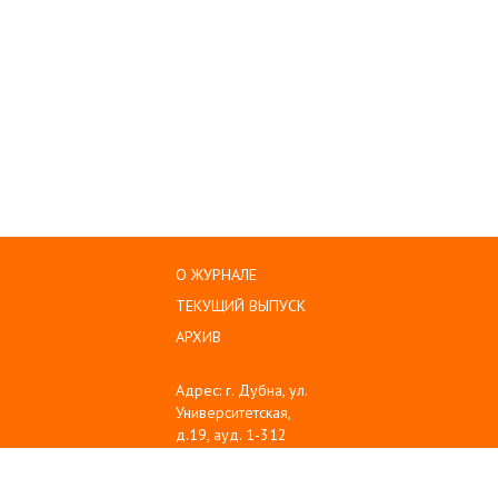
О ЖУРНАЛЕ
ТЕКУЩИЙ ВЫПУСК
АРХИВ
Адрес: г. Дубна, ул.
Университетская,
д.19, ауд. 1-312
Тел: (496) 216-60-10
Emil: sanse@uni-