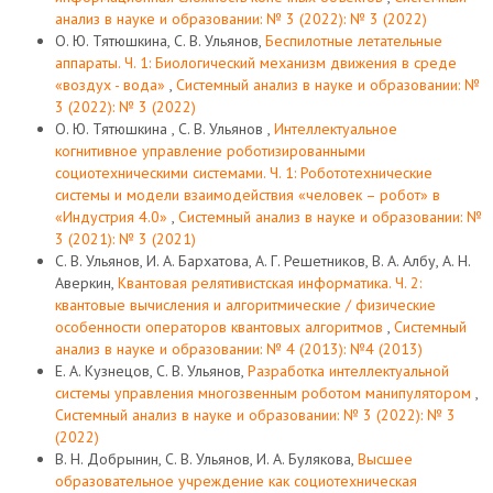
анализ в науке и образовании: № 3 (2022): № 3 (2022)
О. Ю. Тятюшкина, С. В. Ульянов,
Беспилотные летательные
аппараты. Ч. 1: Биологический механизм движения в среде
«воздух - вода»
,
Системный анализ в науке и образовании: №
3 (2022): № 3 (2022)
О. Ю. Тятюшкина , С. В. Ульянов ,
Интеллектуальное
когнитивное управление роботизированными
социотехническими системами. Ч. 1: Робототехнические
системы и модели взаимодействия «человек – робот» в
«Индустрия 4.0»
,
Системный анализ в науке и образовании: №
3 (2021): № 3 (2021)
С. В. Ульянов, И. А. Бархатова, А. Г. Решетников, В. А. Албу, А. Н.
Аверкин,
Квантовая релятивистская информатика. Ч. 2:
квантовые вычисления и алгоритмические / физические
особенности операторов квантовых алгоритмов
,
Системный
анализ в науке и образовании: № 4 (2013): №4 (2013)
Е. А. Кузнецов, С. В. Ульянов,
Разработка интеллектуальной
системы управления многозвенным роботом манипулятором
,
Системный анализ в науке и образовании: № 3 (2022): № 3
(2022)
В. Н. Добрынин, С. В. Ульянов, И. А. Булякова,
Высшее
образовательное учреждение как социотехническая