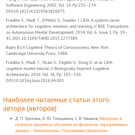
Software Engineering. 2002. Vol. 14. Pp.235–274.
DOI:10.1023/A:1020561826073.
Franklin S., Madl T., D’Mello S., Snaider J. LIDA: A systems-level
architecture for cognition, emotion, and learning // IEEE Transactions
on Autonomous Mental Development. 2014. Vol. 6. Issue 1. Pp. 19–
41. DOI: 10.1109/TAMD.2013.2277589.
Baars B.J.A Cognitive Theory of Consciousness. New York :
Cambridge University Press, 1988.
Franklin S., Madl T., Strain S., Faghihi U., Dong D. et al. LIDA
cognitive model tutorial // Biologically Inspired Cognitive
Architectures. 2016. Vol. 16. Pp. 105–130.
DOI:10.1016/j.bica.2016.04.003.
Наиболее читаемые статьи этого
автора (авторов)
Д. П. Зрелова, О. Ю. Тятюшкина, С. В. Ульянов,
Введение в
глубокое машинное обучение на физически определенных
данных – Гамильтоновы / Лагранжевы (физически