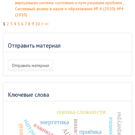
виртуальная система: состояние и пути решения проблем
,
Системный анализ в науке и образовании: № 4 (2010): №4
(2010)
1
2
3
4
5
6
7
8
9
10
>
>>
Отправить материал
Отправить материал
Ключевые слова
оценка сложности
энергетика
взаимодействие
АЦП
приёмка