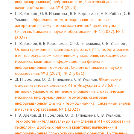
информированные) нейронные сети
,
Системный анализ в
науке и образовании: № 4 (2023)
П. В. Зрелов , О. В. Иванцова , В. В. Кореньков , Н. В. Рябов , С. В.
Ульянов ,
Эффективное моделирование квантовых
алгоритмов на симуляторах классической архитектуры
,
Системный анализ в науке и образовании: № 1 (2022): № 1
(2022)
П. В. Зрелов, В. В. Кореньков , О. Ю. Тятюшкина, С. В. Ульянов ,
Основы применения квантовых сквозных ИТ в робототехнике
и интеллектуальном когнитивном управлении: стохастическая
механика, квантовая информационная физика и
информационная геометрия
,
Системный анализ в науке и
образовании: № 2 (2021): № 2 (2021)
Д. П. Зрелова, О. Ю. Тятюшкина, С. В. Ульянов,
Физические
основы квантовых сквозных ИТ в Индустрии 5.0 / 6.0 и
интеллектуальном когнитивном управлении: стохастическая
механика, информационная геометрия, квантовая
информационная физика / термодинамика
,
Системный анализ
в науке и образовании: № 1 (2023)
П.В. Зрелов, Д. П. Зрелова, О. Ю. Тятюшкина, С. В. Ульянов,
Технологии интеллектуальных вычислений в ИТ–образовании:
технологии дробных, мягких и квантовых вычислений и
информационная сложность конечных объектов
,
Системный