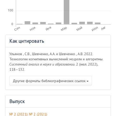
Информация
Как цитировать
о статье
Ульянов , С.В., Шевченко, А.А. и Шевченко , А.В. 2022.
Технологии когнитивных вычислений: модели и алгоритмы.
Системный анализ в науке и образовании
. 2 (июл. 2022),
118–132.
Другие форматы библиографических ссылок
Выпуск
№ 2 (2021): № 2 (2021)