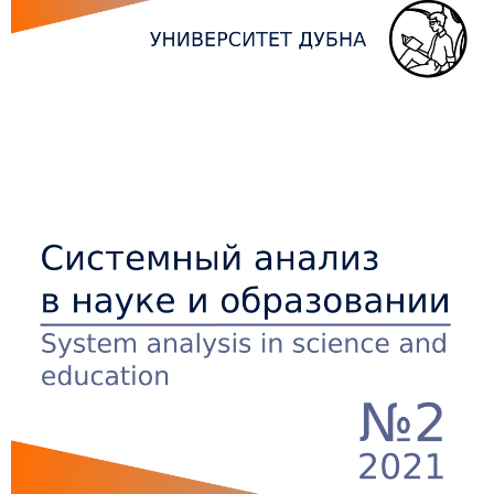
Боковая
панель
статьи