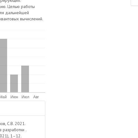
трирующих:
цию. Целью работы
для дальнейшей
квантовых вычислений.
ов, С.В. 2021.
 разработки .
2021), 1–12.