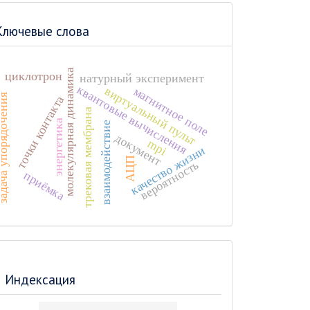
Ключевые слова
молекулярная динамика
циклотрон
натурный эксперимент
квантовые вычисления
виртуальный пульт
магнитное поле
а упорядочения
точки контакта
трековая мембрана
энергетика
взаимодействие
документ
mpi
качество жизни
АЦП
вероятность
приёмка
Индексация