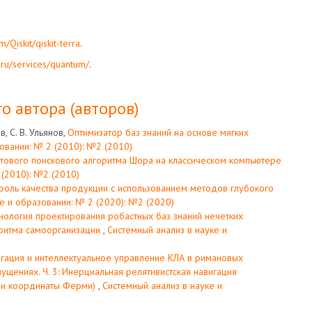
m/Qiskit/qiskit-terra
.
-ru/services/quantum/
.
о автора (авторов)
в, С. В. Ульянов,
Оптимизатор баз знаний на основе мягких
овании: № 2 (2010): №2 (2010)
ового поискового алгоритма Шора на классическом компьютере
 (2010): №2 (2010)
роль качества продукции с использованием методов глубокого
е и образовании: № 2 (2020): №2 (2020)
ология проектирования робастных баз знаний нечетких
оритма самоорганизации
,
Системный анализ в науке и
игация и интеллектуальное управление КЛА в римановых
ущениях. Ч. 3: Инерциальная релятивистская навигация
О и координаты Ферми)
,
Системный анализ в науке и