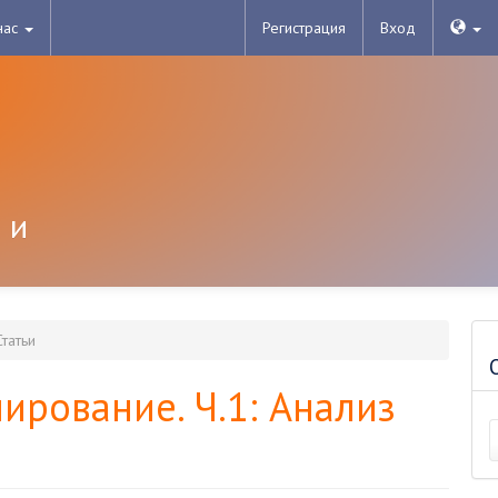
нас
Регистрация
Вход
 и
татьи
ирование. Ч.1: Анализ