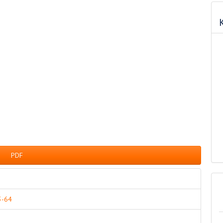
задач
PDF
3-64