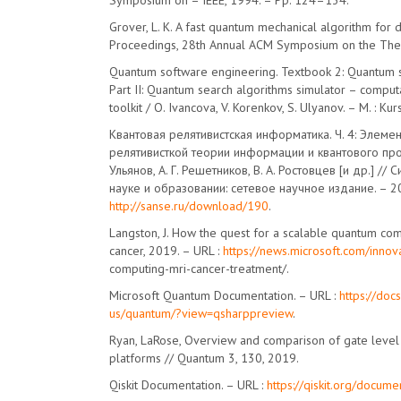
Symposium on – IEEE, 1994. – Pp. 124–134.
Grover, L. K. A fast quantum mechanical algorithm for 
Proceedings, 28th Annual ACM Symposium on the The
Quantum software engineering. Textbook 2: Quantum 
Part II: Quantum search algorithms simulator – computa
toolkit / O. Ivancova, V. Korenkov, S. Ulyanov. – M. : Kur
Квантовая релятивистская информатика. Ч. 4: Элеме
релятивисткой теории информации и квантового про
Ульянов, А. Г. Решетников, В. А. Ростовцев [и др.] //
науке и образовании: сетевое научное издание. – 20
http://sanse.ru/download/190
.
Langston, J. How the quest for a scalable quantum com
cancer, 2019. – URL :
https://news.microsoft.com/innov
computing-mri-cancer-treatment/.
Microsoft Quantum Documentation. – URL :
https://doc
us/quantum/?view=qsharppreview
.
Ryan, LaRose, Overview and comparison of gate leve
platforms // Quantum 3, 130, 2019.
Qiskit Documentation. – URL :
https://qiskit.org/docume