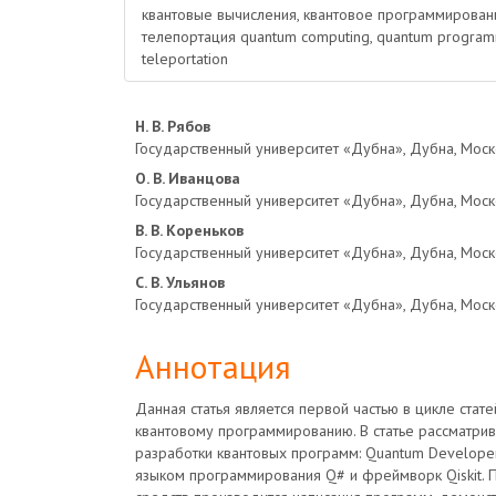
квантовые вычисления, квантовое программирование,
телепортация quantum computing, quantum programmin
teleportation
Основное
Н. В. Рябов
Государственный университет «Дубна», Дубна, Моск
содержимое
О. В. Иванцова
Государственный университет «Дубна», Дубна, Моск
статьи
В. В. Кореньков
Государственный университет «Дубна», Дубна, Моск
С. В. Ульянов
Государственный университет «Дубна», Дубна, Моск
Аннотация
Данная статья является первой частью в цикле стат
квантовому программированию. В статье рассматрив
разработки квантовых программ: Quantum Developer
языком программирования Q# и фреймворк Qiskit.