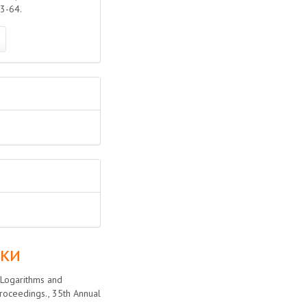
3-64.
лки
 Logarithms and
roceedings., 35th Annual