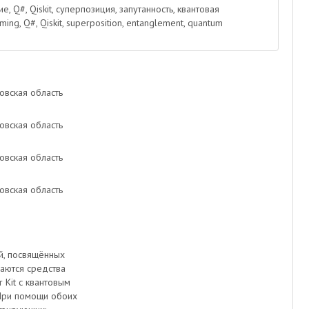
 Q#, Qiskit, суперпозиция, запутанность, квантовая
g, Q#, Qiskit, superposition, entanglement, quantum
овская область
овская область
овская область
овская область
ей, посвящённых
аются средства
 Kit c квантовым
 При помощи обоих