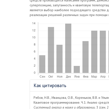
средств производится написания программ, демонс
суперпозицию, запутанность и квантовую телепорта
является выбор наиболее подходящего средства 
реализации решений различных задач при помощи 
Скачивания
Информация
Как цитировать
о статье
Рябов, Н.В., Иванцова, О.В., Кореньков, В.В. и Ульян
Квантовое программирование. Ч.1: Анализ средств
Системный анализ в науке и образовании
. 3 (сен. 