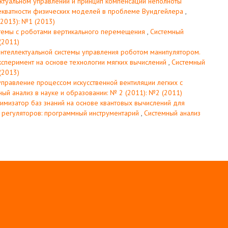
ктуальном управлении и принцип компенсации неполноты
адекватности физических моделей в проблеме Вундгейлера
,
(2013): №1 (2013)
темы с роботами вертикального перемещения
,
Системный
(2011)
нтеллектуальной системы управления роботом манипулятором.
эксперимент на основе технологии мягких вычислений
,
Системный
(2013)
управление процессом искусственной вентиляции легких с
ный анализ в науке и образовании: № 2 (2011): №2 (2011)
имизатор баз знаний на основе квантовых вычислений для
 регуляторов: программный инструментарий
,
Системный анализ