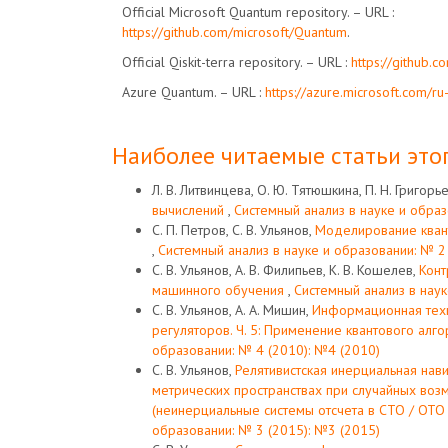
Official Microsoft Quantum repository. – URL :
https://github.com/microsoft/Quantum
.
Official Qiskit-terra repository. – URL :
https://github.co
Azure Quantum. – URL :
https://azure.microsoft.com/ru
Наиболее читаемые статьи этог
Л. В. Литвинцева, О. Ю. Тятюшкина, П. Н. Григорье
вычислений
,
Системный анализ в науке и образ
С. П. Петров, С. В. Ульянов,
Моделирование квант
,
Системный анализ в науке и образовании: № 2
С. В. Ульянов, А. В. Филипьев, К. В. Кошелев,
Конт
машинного обучения
,
Системный анализ в наук
С. В. Ульянов, А. А. Мишин,
Информационная техн
регуляторов. Ч. 5: Применение квантового алг
образовании: № 4 (2010): №4 (2010)
С. В. Ульянов,
Релятивистская инерциальная нав
метрических пространствах при случайных возм
(неинерциальные системы отсчета в СТО / ОТ
образовании: № 3 (2015): №3 (2015)