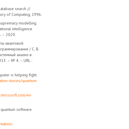
database search //
ory of Computing, 1996.
supremacy modelling.
tional intelligence
s. – 2020.
нты квантовой
граммирования / С. В.
 Системный анализ в
13. – № 4. – URL :
puter is helping fight
ation-stories/quantum
s.microsoft.com/en-
l quantum software
ntation/
.