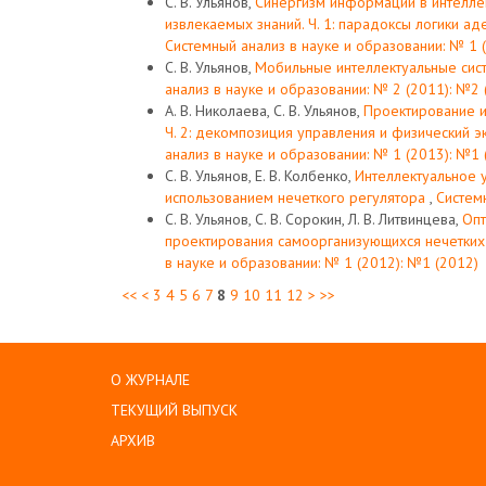
С. В. Ульянов,
Синергизм информации в интелле
извлекаемых знаний. Ч. 1: парадоксы логики 
Системный анализ в науке и образовании: № 1 
С. В. Ульянов,
Мобильные интеллектуальные сис
анализ в науке и образовании: № 2 (2011): №2 
А. В. Николаева, С. В. Ульянов,
Проектирование и
Ч. 2: декомпозиция управления и физический 
анализ в науке и образовании: № 1 (2013): №1 
С. В. Ульянов, Е. В. Колбенко,
Интеллектуальное 
использованием нечеткого регулятора
,
Систем
С. В. Ульянов, С. В. Сорокин, Л. В. Литвинцева,
Опт
проектирования самоорганизующихся нечетких
в науке и образовании: № 1 (2012): №1 (2012)
<<
<
3
4
5
6
7
8
9
10
11
12
>
>>
О ЖУРНАЛЕ
ТЕКУЩИЙ ВЫПУСК
АРХИВ