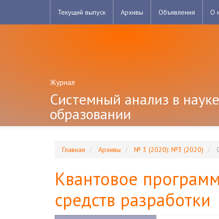
Главная
Текущий выпуск
Архивы
Объявления
О 
навигационная
панель
Основное
содержимое
Боковая
панель
Журнал
Системный анализ в науке
образовании
Главная
Архивы
№ 3 (2020): №3 (2020)
С
Квантовое программ
средств разработки