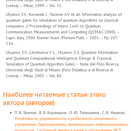
Crema). – Milan, 1999. – Vol. 32.
Ulyanov S.V., Kurawaki I., Yazenin A.V. et all. Information analysis of
quantum gates for simulation of quantum algorithms on classical
computers // Proceedings of Intern. Conf. on Quantum
Communication, Measurements and Computing (QCM&C’2000). –
Capri. Italy, 2000. Kluwer Acad. /Plenum Publ. – 2001. – Pр. 207-
214.
Ulyanov, S.V., Litvintseva V. L., Ulyanov, S.S. Quantum Information
and Quantum Computational Intelligence: Design & Classical
Simulation of Quantum Algorithm Gates. – Note del Polo Ricerca,
Università degli Studi di Milano (Polo Didattico e di Ricerca di
Crema). – Milan, 2003. – Vol. 80.
Наиболее читаемые статьи этого
автора (авторов)
П. В. Зрелов , В. В. Кореньков , О. Ю. Тятюшкина , С. В. Ульянов ,
Устойчивость, управляемость и робастность когнитивного
управления: Термодинамика эволюционных информационных
процессов
,
Системный анализ в науке и образовании: № 3