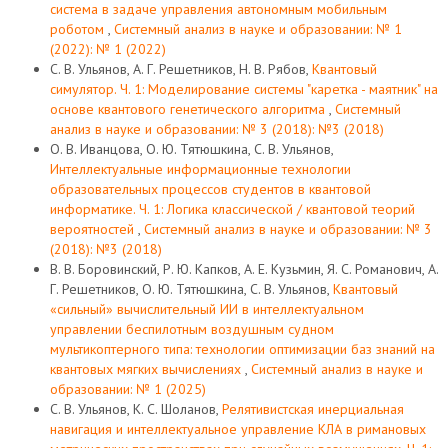
система в задаче управления автономным мобильным
роботом
,
Системный анализ в науке и образовании: № 1
(2022): № 1 (2022)
С. В. Ульянов, А. Г. Решетников, Н. В. Рябов,
Квантовый
симулятор. Ч. 1: Моделирование системы "каретка - маятник" на
основе квантового генетического алгоритма
,
Системный
анализ в науке и образовании: № 3 (2018): №3 (2018)
О. В. Иванцова, О. Ю. Тятюшкина, С. В. Ульянов,
Интеллектуальные информационные технологии
образовательных процессов студентов в квантовой
информатике. Ч. 1: Логика классической / квантовой теорий
вероятностей
,
Системный анализ в науке и образовании: № 3
(2018): №3 (2018)
В. В. Боровинский, Р. Ю. Капков, А. Е. Кузьмин, Я. С. Романович, А.
Г. Решетников, О. Ю. Тятюшкина, С. В. Ульянов,
Квантовый
«сильный» вычислительный ИИ в интеллектуальном
управлении беспилотным воздушным судном
мультикоптерного типа: технологии оптимизации баз знаний на
квантовых мягких вычислениях
,
Системный анализ в науке и
образовании: № 1 (2025)
С. В. Ульянов, К. С. Шоланов,
Релятивистская инерциальная
навигация и интеллектуальное управление КЛА в римановых