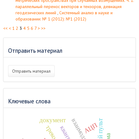
метрических пространствах при случайных возмущениях. Ч. 1:
параллельный перенос векторов и тензоров, девиация
геодезических линий
,
Системный анализ в науке и
образовании: № 1 (2012): №1 (2012)
<<
<
1
2
3
4
5
6
7
>
>>
Отправить материал
Отправить материал
Ключевые слова
документ
взаимодействие
АЦП