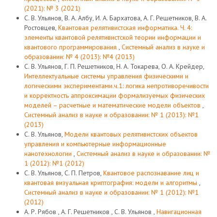
(2021): № 3 (2021)
С. В. Ульянов, В. А. Албу, И. А. Бархатова, А. Г. Решетников, В. А.
Ростовцев,
Квантовая релятивистская информатика. Ч. 4:
элементы квантовой релятивистской теории информации и
квантового программирования
,
Системный анализ в науке и
образовании: № 4 (2013): №4 (2013)
С. В. Ульянов, Г. П. Решетников, Н. А. Токарева, О. А. Крейдер,
Интеллектуальные системы управления физическими и
логическими экспериментами.ч.1: логика непротиворечивости
и корректность аппроксимации формализуемых физических
моделей – расчетные и математические модели объектов
,
Системный анализ в науке и образовании: № 1 (2013): №1
(2013)
С. В. Ульянов,
Модели квантовых релятивистских объектов
управления и компьютерные информационные
нанотехнологии
,
Системный анализ в науке и образовании: №
1 (2012): №1 (2012)
С. В. Ульянов, С. П. Петров,
Квантовое распознавание лиц и
квантовая визуальная криптография: модели и алгоритмы
,
Системный анализ в науке и образовании: № 1 (2012): №1
(2012)
А. Р. Рябов , А. Г. Решетников , С. В. Ульянов ,
Навигационная