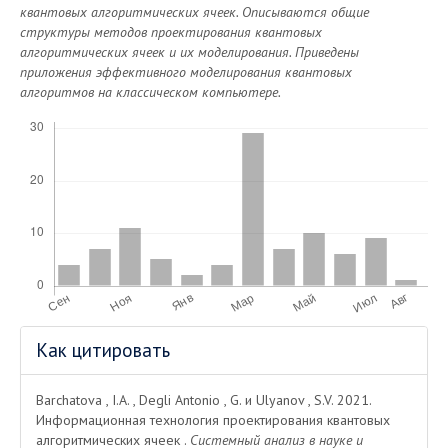
квантовых алгоритмических ячеек. Описываются общие
структуры методов проектирования квантовых
алгоритмических ячеек и их моделирования. Приведены
приложения эффективного моделирования квантовых
алгоритмов на классическом компьютере.
Скачивания
Информация
Как цитировать
о статье
Barchatova , I.A. , Degli Antonio , G. и Ulyanov , S.V. 2021.
Информационная технология проектирования квантовых
алгоритмических ячеек .
Системный анализ в науке и