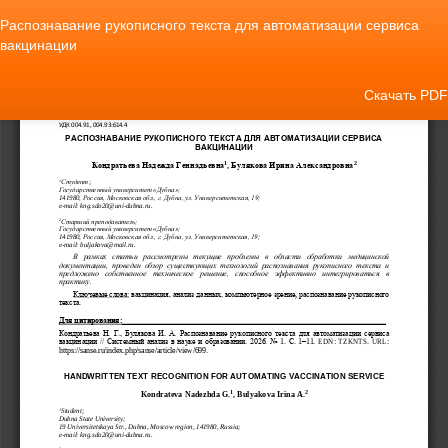
Вернуться
Распознавание рукописного текста для автоматизации сервиса
к
вакцинации
Подробностям
о
статье
Скачать
Скачать PDF