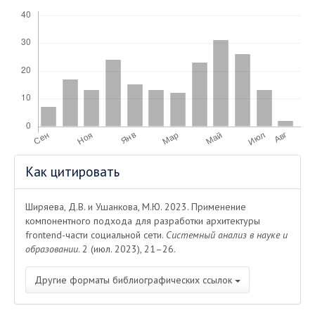
Скачивания
Информация
Как цитировать
о статье
Ширяева, Д.В. и Ушанкова, М.Ю. 2023. Применение
компонентного подхода для разработки архитектуры
frontend-части социальной сети.
Системный анализ в науке и
образовании
. 2 (июл. 2023), 21–26.
Другие форматы библиографических ссылок