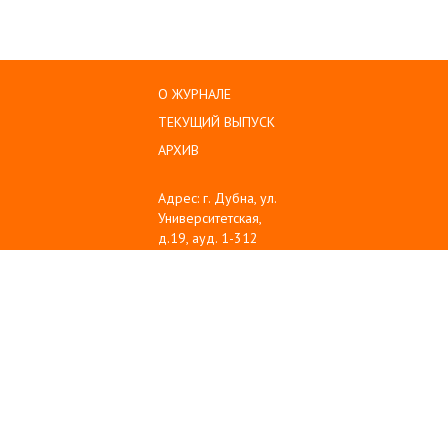
О ЖУРНАЛЕ
ТЕКУЩИЙ ВЫПУСК
АРХИВ
Адрес: г. Дубна, ул.
Университетская,
д.19, ауд. 1-312
Тел: (496) 216-60-10
Emil: sanse@uni-
dubna.ru
© 2008-2025
www.uni-dubna.ru