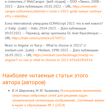
и статистика // WebCanape : [веб-студия]. – ООО «Твинс», 2008–
2023. – Дата публикации: 20.02.2022. – URL:
https://www.web-
canape.ru/business/internet-v-rossii-v-2022-godu-samye-vazhnye-
cifry-i-statistika/
.
Ecma International утвердила ECMAScript 2022: что в ней нового?
// Хабр : [сайт]. – Habr, 2014-2023. – Дата публикации:
09.07.2022. – Перевод, автор оригинала: Dr. Axel Rauschmayer. –
URL:
https://habr.com/ru/articles/676032/
.
React vs Angular vs Vue.js – What to choose in 2021? //
medium.com : [сайт]. – Medium, 1998-2023. – Дата публикации:
16.03.2021. – URL:
https://medium.com/techmagic/reactjs-vs-
angular5-vs-vue-js-what-to-choose-in-2021-b91e028fa91d
.
Наиболее читаемые статьи этого
автора (авторов)
В. Н. Широкова, М. Ю. Ушанкова,
Исследование применения
сверточных нейронных сетей для решения задач
семантической сегментации изображений
,
Системный анализ
в науке и образовании: № 2 (2024)